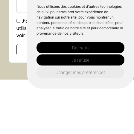
Nous utilisons des cookies et d'autres technologies
de suivi pour améliorer votre expérience de
navigation sur notre site, pour vous montrer un
J’accepte que mes données soient
contenu personnalisé et des publicités ciblées, pour
utilisées dans le cadre de ma demande,
analyser le trafic de notre site et pour comprendre la
provenance de nos visiteurs.
voir la
politique de confidentialité.*
J'accepte
Envoyer
Je refuse
Changer mes préférences
Où nous retrouver ?
Adresse
ZA de Théval 61400 Saint Langis lès