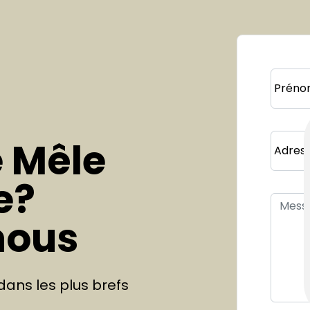
Préno
e Mêle
Adress
e?
nous
ans les plus brefs