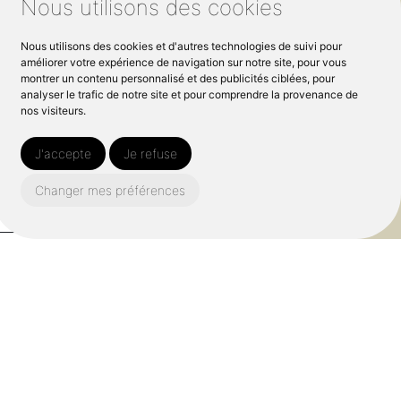
Nous utilisons des cookies
Nous utilisons des cookies et d'autres technologies de suivi pour
améliorer votre expérience de navigation sur notre site, pour vous
montrer un contenu personnalisé et des publicités ciblées, pour
analyser le trafic de notre site et pour comprendre la provenance de
nos visiteurs.
J'accepte
Je refuse
epte que mes données soient
es dans le cadre de ma demande,
Changer mes préférences
politique de confidentialité.*
Envoyer