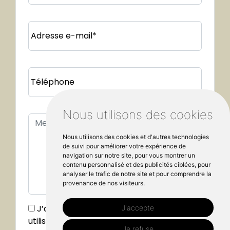
Adresse e-mail*
Téléphone
Nous utilisons des cookies
Nous utilisons des cookies et d'autres technologies
de suivi pour améliorer votre expérience de
navigation sur notre site, pour vous montrer un
contenu personnalisé et des publicités ciblées, pour
analyser le trafic de notre site et pour comprendre la
provenance de nos visiteurs.
J’accepte que mes données soient
J'accepte
utilisées dans le cadre de ma demande,
Je refuse