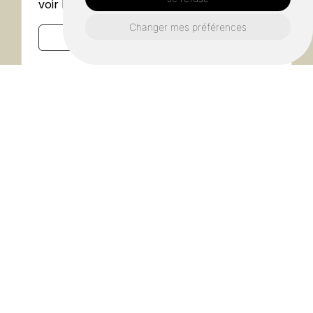
voir la
politique de confidentialité.*
Changer mes préférences
Envoyer
Où nous retrouver ?
Adresse
ZA de Théval 61400 Saint Langis lès
Mortagne
Téléphone
09 77 48 43 17